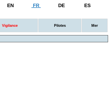
EN
FR
DE
ES
Vigilance
Pilotes
Mer