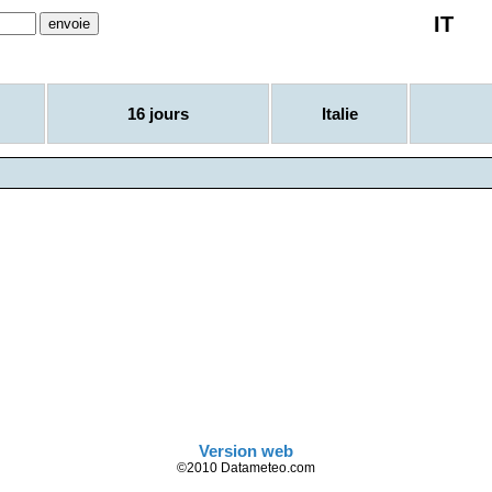
IT
16 jours
Italie
Version web
©2010 Datameteo.com