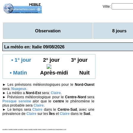
Ville:
Observation
8 jours
La météo en: Italie 09/08/2026
• 1° jour
2° jour
3° jour
• Matin
Après-midi
Nuit
►
Les prévisions météorologiques pour le
Nord-Ouest
sera:
Nuageux
.
►
La mètèo a
Nord-Est
sera:
Claire
.
►
Prévisions météorologique pour le
Centre-Nord
sera
Presque sereine
alor que le
centre
le phénomène le
plus probable sera
Claire
.
►
Le temps sera
Claire
dans le
Centre-Sud
, avec une
prévalence de
Claire
sur les
îles
et
Claire
dans le
Sud
.
weather mobile,mobile weather,meteo mobile,mobile meteo,meteo sul telefonino datameteo.com