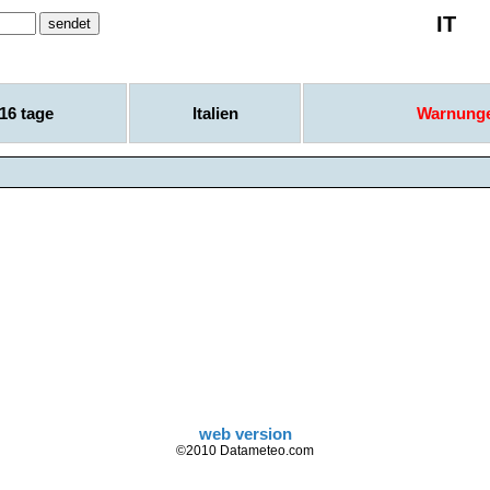
IT
16 tage
Italien
Warnung
web version
©2010 Datameteo.com