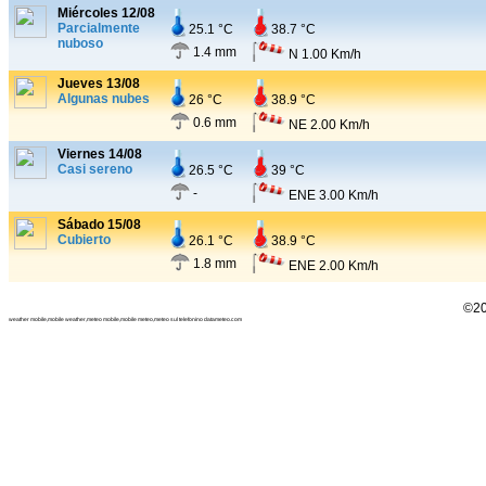
Miércoles 12/08
Parcialmente
25.1 °C
38.7 °C
nuboso
1.4 mm
N 1.00 Km/h
Jueves 13/08
Algunas nubes
26 °C
38.9 °C
0.6 mm
NE 2.00 Km/h
Viernes 14/08
Casi sereno
26.5 °C
39 °C
-
ENE 3.00 Km/h
Sábado 15/08
Cubierto
26.1 °C
38.9 °C
1.8 mm
ENE 2.00 Km/h
©20
weather mobile,mobile weather,meteo mobile,mobile meteo,meteo sul telefonino datameteo.com