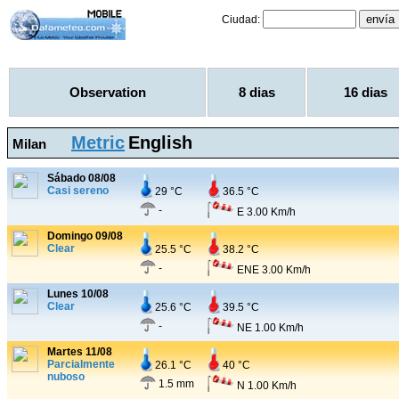
Ciudad:
Observation
8 dias
16 dias
Metric
English
Milan
Sábado 08/08
Casi sereno
29 °C
36.5 °C
-
E 3.00 Km/h
Domingo 09/08
Clear
25.5 °C
38.2 °C
-
ENE 3.00 Km/h
Lunes 10/08
Clear
25.6 °C
39.5 °C
-
NE 1.00 Km/h
Martes 11/08
Parcialmente
26.1 °C
40 °C
nuboso
1.5 mm
N 1.00 Km/h